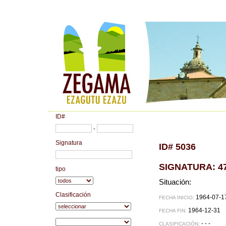
ID#
-
Signatura
ID# 5036
SIGNATURA: 47
tipo
Situación:
Clasificación
1964-07-1
FECHA INICIO:
1964-12-31
FECHA FIN:
- - -
CLASIFICACIÓN: